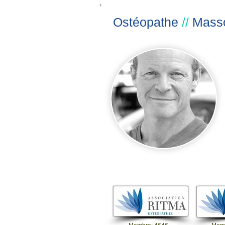
Ostéopathe
//
Masso