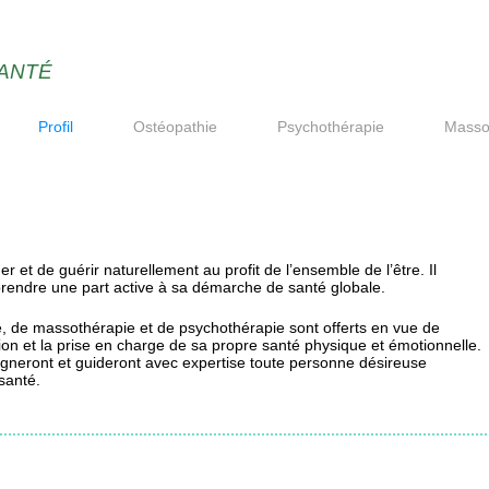
ANTÉ
Profil
Ostéopathie
Psychothérapie
Masso
ner et de guérir naturellement au profit de l’ensemble de l’être. Il
 prendre une part active à sa démarche de santé globale.
ie, de massothérapie et de psychothérapie sont offerts en vue de
ion et la prise en charge de sa propre santé physique et émotionnelle.
gneront et guideront avec expertise toute personne désireuse
santé.