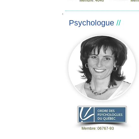
Membre: 4646
Memb
Psychologue
//
Membre: 06767-93​