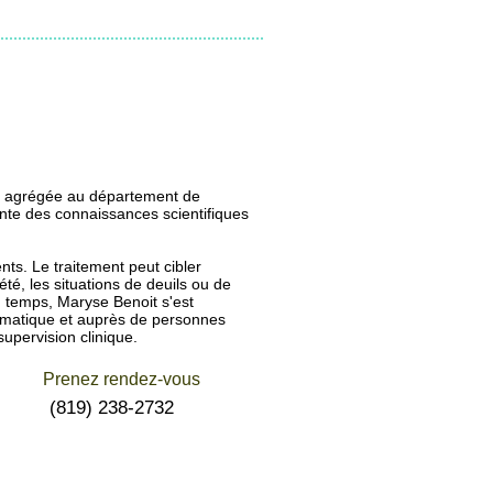
re agrégée au département de
inte des connaissances scientifiques
nts. Le traitement peut cibler
été, les situations de deuils ou de
l du temps, Maryse Benoit s'est
raumatique et auprès de personnes
supervision clinique.
Prenez rendez-vous
(819) 238-2732