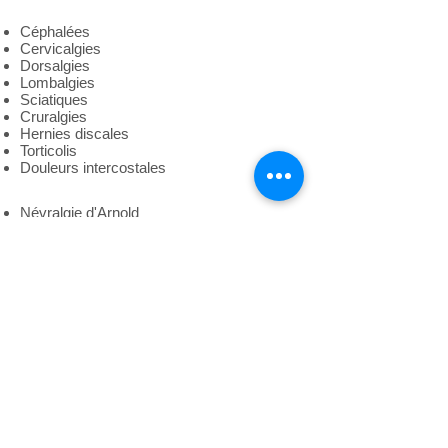
Céphalées
Cervicalgies
Dorsalgies
Lombalgies
Sciatiques
Cruralgies
Hernies discales
Torticolis
Douleurs intercostales
Névralgie d'Arnold
Névralgies
Sacro-coccygodynie
Entorses
Tendinites
Epicondylite
Accidents musculaires
Pubalgie
Séquelles des « coups du lapin »
Troubles Musculo Squelettiques
info@estrya.com