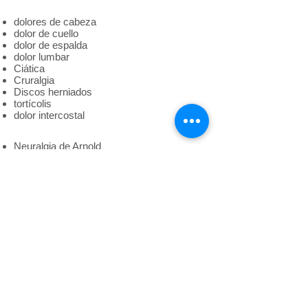
dolores de cabeza
dolor de cuello
dolor de espalda
dolor lumbar
Ciática
Cruralgia
Discos herniados
tortícolis
dolor intercostal
Neuralgia de Arnold
neuralgia
sacrococcidinia
Esguinces
tendinitis
epicondilitis
accidentes musculares
pubalgia
Consecuencias del "latigazo cervical"
Problemas musculoesqueléticos
info@estrya.com